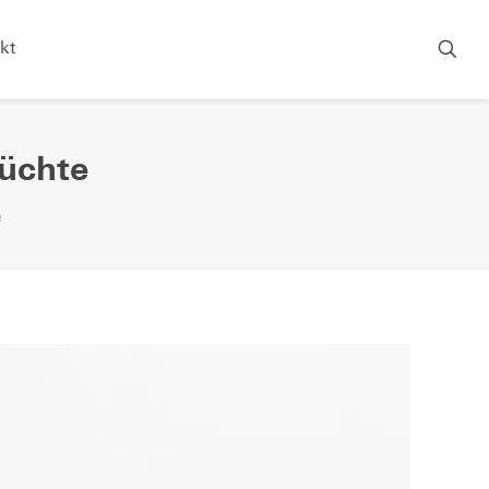
kt
rüchte
e