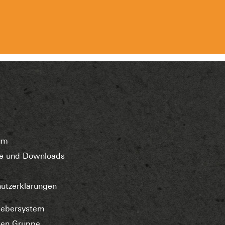
um
ate und Downloads
utzerklärungen
gebersystem
ken Gruppe