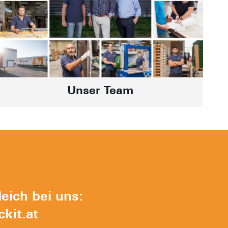
Unser Team
eich bei uns:
kit.at