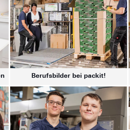
en
Berufsbilder bei packit!