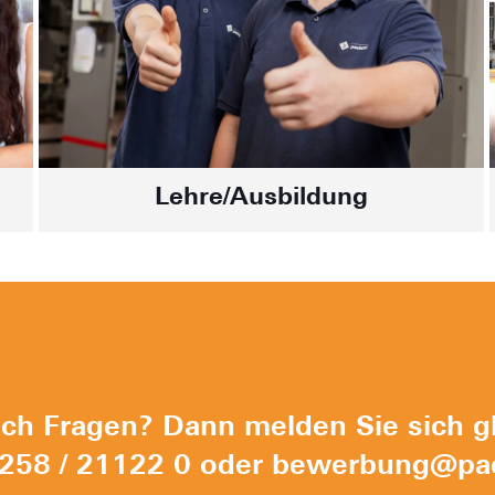
Lehre/Ausbildung
ch Fragen? Dann melden Sie sich gl
258 / 21122 0
oder
bewerbung@pac