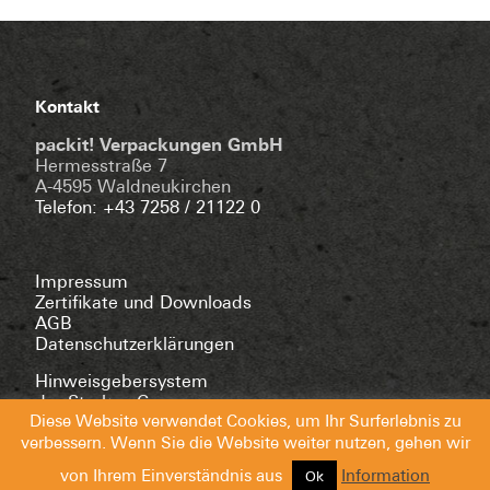
Kontakt
packit! Verpackungen GmbH
Hermesstraße 7
A-4595 Waldneukirchen
Telefon: +43 7258 / 21122 0
Impressum
Zertifikate und Downloads
AGB
Datenschutzerklärungen
Hinweisgebersystem
der Starken Gruppe
Diese Website verwendet Cookies, um Ihr Surferlebnis zu
verbessern. Wenn Sie die Website weiter nutzen, gehen wir
von Ihrem Einverständnis aus
Information
Ok