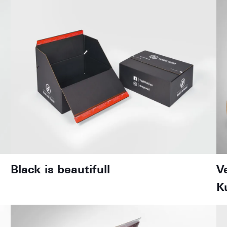
Black is beautifull
V
K