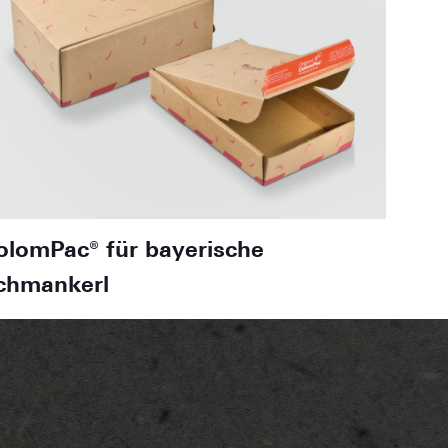
olomPac® für bayerische
chmankerl